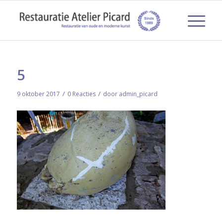
5
/
/
9 oktober 2017
0 Reacties
door
admin_picard