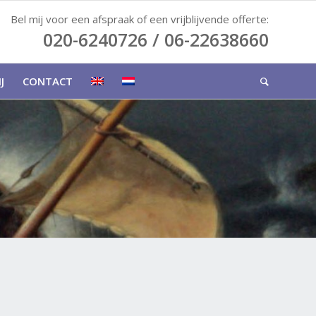
Bel mij voor een afspraak of een vrijblijvende offerte:
020-6240726 / 06-22638660
J
CONTACT