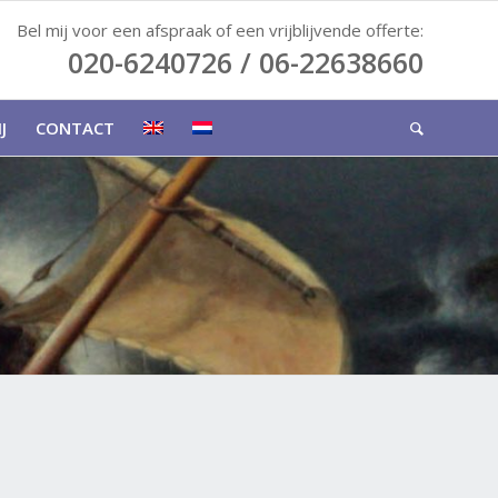
Bel mij voor een afspraak of een vrijblijvende offerte:
020-6240726 / 06-22638660
J
CONTACT